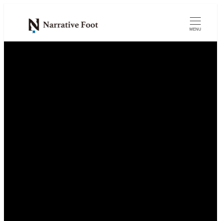
メ
イ
MENU
ン
コ
ン
テ
ン
ツ
へ
移
動