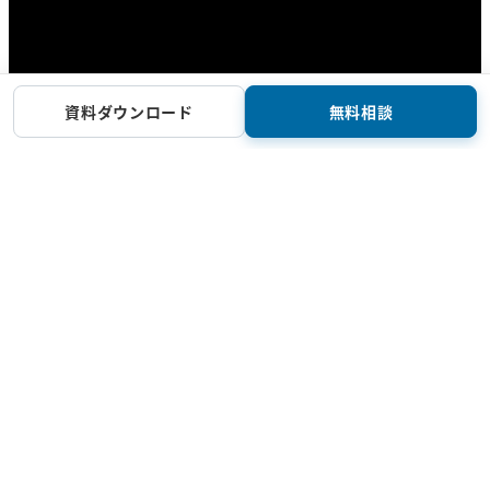
資料ダウンロード
無料相談
参加者満足度
4.6
/5点
健康意識改善率
95.0
%